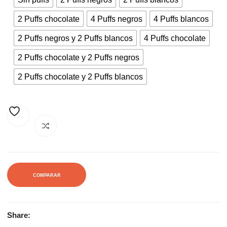
118,00€.
187,00€.
2 Puffs chocolate
4 Puffs negros
4 Puffs blancos
2 Puffs negros y 2 Puffs blancos
4 Puffs chocolate
2 Puffs chocolate y 2 Puffs negros
2 Puffs chocolate y 2 Puffs blancos
AÑADIR A LA LISTA DE DESEOS
COMPARAR
Share: