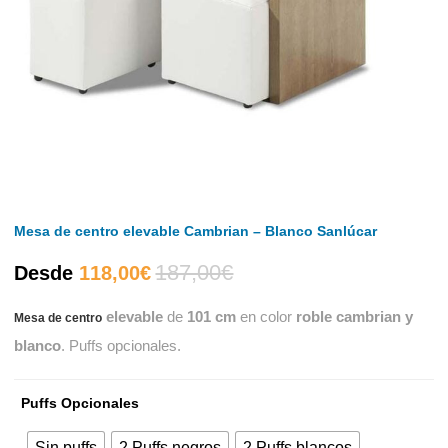
Mesa de centro elevable Cambrian – Blanco Sanlúcar
187,00
€
El
El
Desde
118,00
€
elevable
de
101 cm
en color
roble cambrian y
Mesa de centro
precio
precio
blanco
. Puffs opcionales.
actual
original
Puffs Opcionales
es:
era:
Sin puffs
2 Puffs negros
2 Puffs blancos