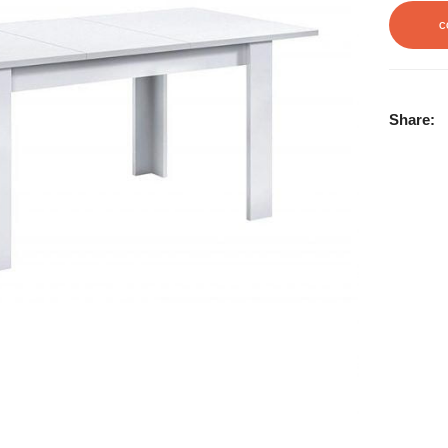
C
Share: