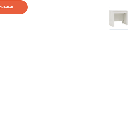
OMPARAR
0
0