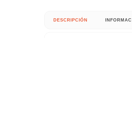
DESCRIPCIÓN
INFORMAC
extensible. Acabado en m
Mesa de comedor
tu hogar.
• Color: Blanco / Roble / Blanco-Roble.
• Sistema extensible en dos posiciones
• Mueble kit de fácil montaje, se entreg
• Medidas: 140-190 cm de ancho x 90 cm
Gastos de
envío gratis
para
Península 