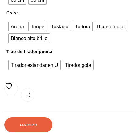
160,72€.
231,11€.
Color
Arena
Taupe
Tostado
Tortora
Blanco mate
Blanco alto brillo
Tipo de tirador puerta
Tirador estándar en U
Tirador gola
AÑADIR A LA LISTA DE DESEOS
COMPARAR