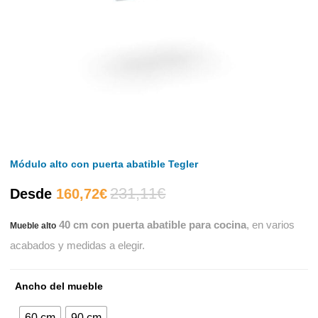
Módulo alto con puerta abatible Tegler
231,11
€
El
El
Desde
160,72
€
40 cm con puerta abatible para cocina
, en varios
Mueble alto
precio
precio
acabados y medidas a elegir.
actual
original
Ancho del mueble
es:
era:
60 cm
90 cm