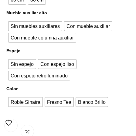
205,90€.
283,14€.
Mueble auxiliar alto
Sin muebles auxiliares
Con mueble auxiliar
Con mueble columna auxiliar
Espejo
Sin espejo
Con espejo liso
Con espejo retroiluminado
Color
Roble Sinatra
Fresno Tea
Blanco Brillo
AÑADIR A LA LISTA DE DESEOS