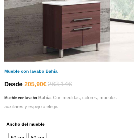
Mueble con lavabo Bahía
283,14
€
El
El
Desde
205,90
€
Bahía
. Con medidas, colores, muebles
Mueble con lavabo
precio
precio
auxiliares y espejo a elegir.
actual
original
Ancho del mueble
es:
era:
60 cm
80 cm