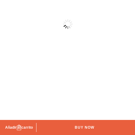
Mueble con lavabo de fondo reducido Ibiza
Añadir al carrito
BUY NOW