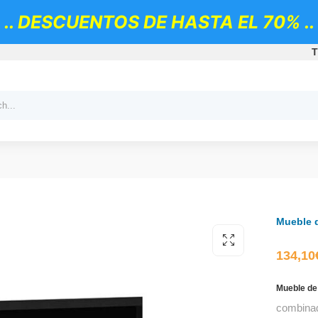
.. DESCUENTOS DE HASTA EL 70% ..
T
Mueble d
134,10
Mueble de
combina