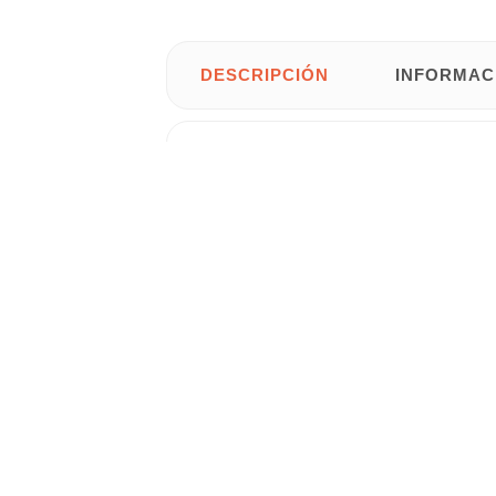
DESCRIPCIÓN
INFORMAC
modelo
Zaiken
en col
Mueble de televisión
Está elaborado con
tablero de partícu
densidad media
lacado en color
roble
.
Incluye bisagras metálicas para las pue
Características:
•
Medidas totales
: 180 cm de ancho x 5
• Bicolor:
Roble Canadian
combinado c
• Dos
puertas abatibles.
•
Estantes
con hueco
pasacables
.
• Fabricado con tableros de madera me