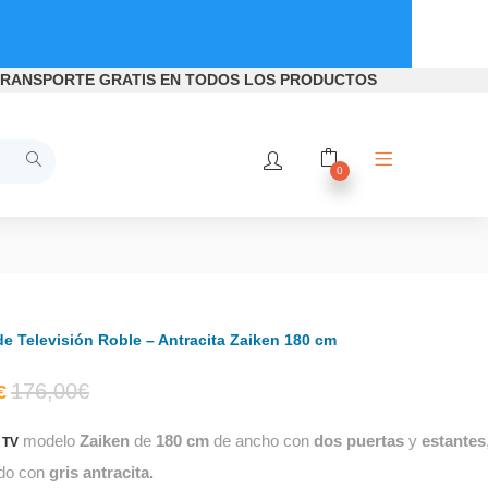
RANSPORTE GRATIS
EN TODOS LOS PRODUCTOS
0
e Televisión Roble – Antracita Zaiken 180 cm
El
El
176,00
€
€
modelo
Zaiken
de
180 cm
de ancho con
dos puertas
y
estantes
precio
precio
 TV
do con
gris antracita.