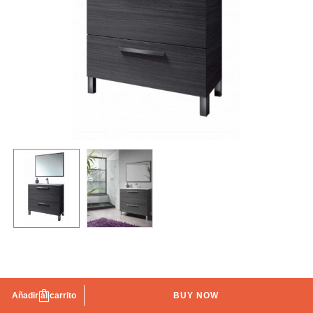
Mueble lavabo con espejo Gris ceniza IBERODEPOT
Añadir al carrito
BUY NOW