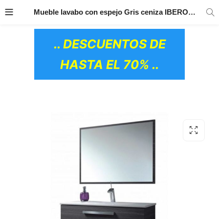
TRANSPORTE GRATIS
EN TODOS LOS
Mueble lavabo con espejo Gris ceniza IBERODEPOT
PRODUCTOS
.. DESCUENTOS DE
HASTA EL 70% ..
OS CERÁMICOS)