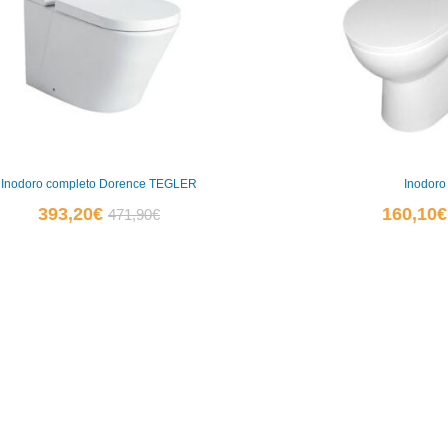
Inodoro completo Dorence TEGLER
Inodoro
El
El
393,20
€
160,10
€
471,90
€
precio
precio
actual
original
es:
era:
0
393,20€.
471,90€.
0