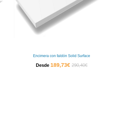
Encimera con faldón Solid Surface
El
El
189,73
€
Desde
290,40
€
precio
precio
actual
original
es:
era:
189,73€.
290,40€.