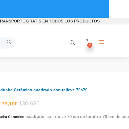
RANSPORTE GRATIS
EN TODOS LOS PRODUCTOS
0
 ducha Cerámico cuadrado con relieve 70×70
El
El
130,68
€
73,10
€
cuadrado
con relieve
70 cm de fondo x 70 cm de anc
precio
precio
ducha Cerámico