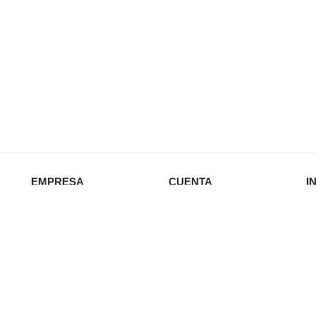
EMPRESA
CUENTA
I
Nosotros
Iniciar sesión
Política de privacidad
Favoritos
Envío y devoluciones
Carrito
Re
Política de cookies