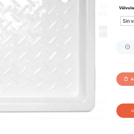
Válvula
Sin v
Quantity
Añ
C