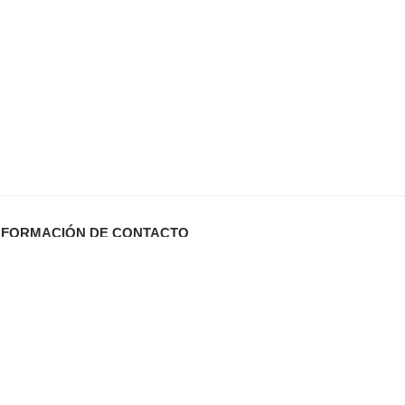
NFORMACIÓN DE CONTACTO
Carrer Miquel Santandreu 27 bj. (España)
info@defabricadirecto.com
formas Mallorca