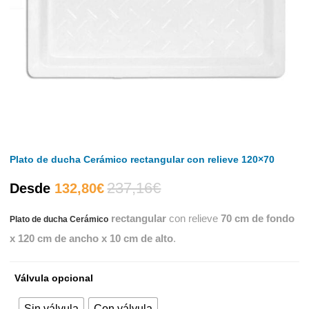
Plato de ducha Cerámico rectangular con relieve 120×70
237,16
€
El
El
Desde
132,80
€
rectangular
con relieve
70 cm de fondo
Plato de ducha Cerámico
precio
precio
x 120 cm de ancho x 10 cm de alto
.
actual
original
Válvula opcional
es:
era:
Sin válvula
Con válvula