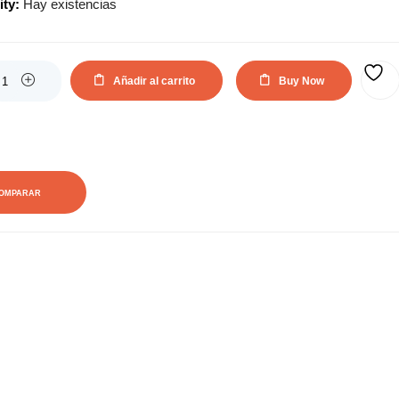
ity:
Hay existencias
actual
original
es:
era:
Añadir al carrito
Buy Now
AÑADIR A LA LISTA DE DESEOS
29,70€.
53,24€.
OMPARAR