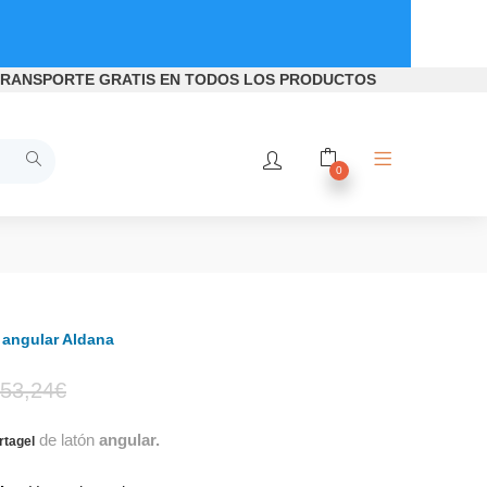
RANSPORTE GRATIS
EN TODOS LOS PRODUCTOS
0
 angular Aldana
El
El
53,24
€
de latón
angular.
precio
precio
rtagel