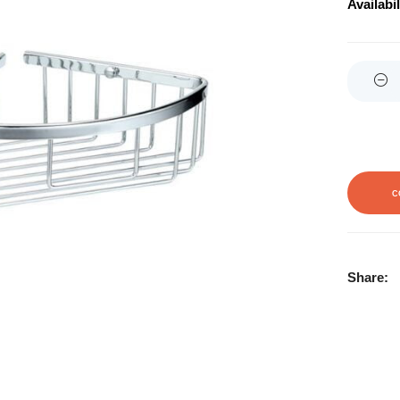
Availabil
Quantity
C
Share: