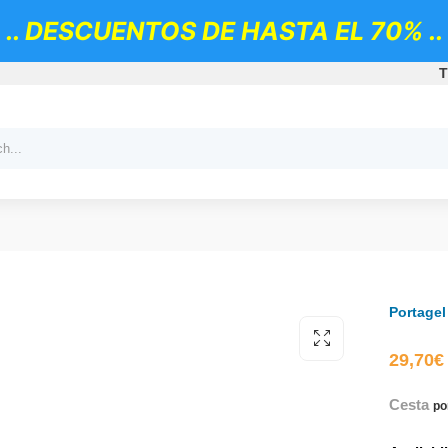
.. DESCUENTOS DE HASTA EL 70% ..
T
Portagel
29,70
€
Cesta
po