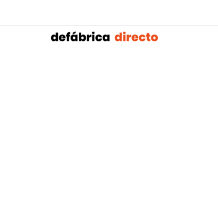
Sobalref SL B16604134 © Copyright 2021 | Tienda 
Blog tendencias y actualidad construcción:
Mampar
,
Porteros Automáticos Mallorca
Instalaciones Multicapa Mal
,
,
Antenistas Mallorca
Bañera por Ducha Mallorca
Electricis
,
,
Mallorca
Reformas Baños Mallorca
Tejados y Cubiertas Ma