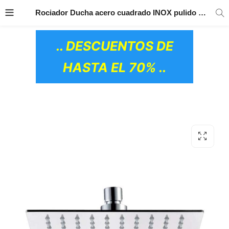
TRANSPORTE GRATIS
EN TODOS LOS
Rociador Ducha acero cuadrado INOX pulido brillo 25×25 cm de GME
PRODUCTOS
.. DESCUENTOS DE
HASTA EL 70% ..
OS CERÁMICOS)