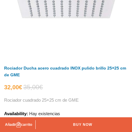
Rociador Ducha acero cuadrado INOX pulido brillo 25×25 cm
de GME
35,00
€
El
El
32,00
€
Rociador cuadrado 25×25 cm de GME
precio
precio
Availability:
Hay existencias
actual
original
Añadir al carrito
BUY NOW
es:
era: