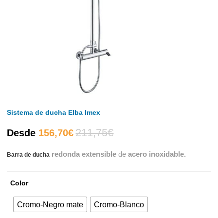
Sistema de ducha Elba Imex
211,75
€
El
El
Desde
156,70
€
redonda extensible
de
acero inoxidable.
Barra de ducha
precio
precio
actual
original
Color
es:
era:
Cromo-Negro mate
Cromo-Blanco