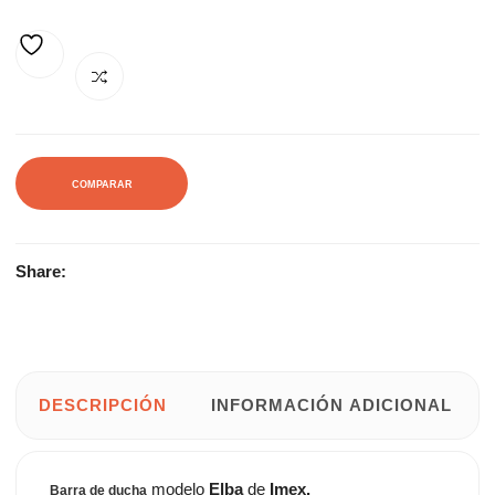
156,70€.
211,75€.
AÑADIR A LA LISTA DE DESEOS
COMPARAR
Share:
DESCRIPCIÓN
INFORMACIÓN ADICIONAL
modelo
Elba
de
Imex.
Barra de ducha