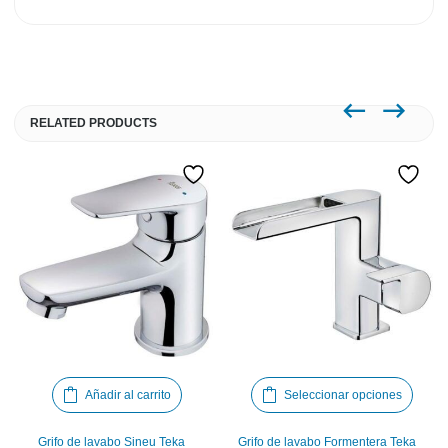
RELATED PRODUCTS
Este
Añadir al carrito
Seleccionar opciones
produ
tiene
Grifo de lavabo Sineu Teka
Grifo de lavabo Formentera Teka