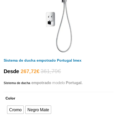
Sistema de ducha empotrado Portugal Imex
361,79
€
El
El
Desde
267,72
€
empotrado
modelo
Portugal.
Sistema de ducha
precio
precio
actual
original
Color
es:
era:
Cromo
Negro Mate