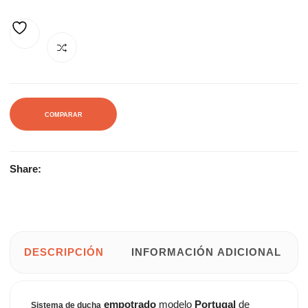
267,72€.
361,79€.
AÑADIR A LA LISTA DE DESEOS
COMPARAR
Share:
DESCRIPCIÓN
INFORMACIÓN ADICIONAL
empotrado
modelo
Portugal
de
Sistema de ducha