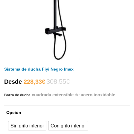
Sistema de ducha Fiyi Negro Imex
308,55
€
El
El
Desde
228,33
€
cuadrada extensible
de
acero inoxidable.
Barra de ducha
precio
precio
actual
original
Opción
es:
era:
Sin grifo inferior
Con grifo inferior