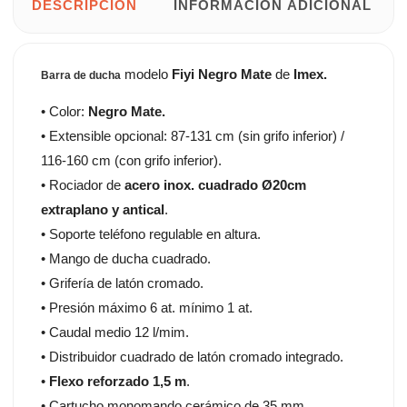
DESCRIPCIÓN
INFORMACIÓN ADICIONAL
modelo
Fiyi Negro Mate
de
Imex.
Barra de ducha
• Color:
Negro Mate.
• Extensible opcional: 87-131 cm (sin grifo inferior) /
116-160 cm (con grifo inferior).
• Rociador de
acero inox. cuadrado Ø20cm
extraplano y antical
.
• Soporte teléfono regulable en altura.
• Mango de ducha cuadrado.
• Grifería de latón cromado.
• Presión máximo 6 at. mínimo 1 at.
• Caudal medio 12 l/mim.
• Distribuidor cuadrado de latón cromado integrado.
•
Flexo reforzado 1,5 m
.
• Cartucho monomando cerámico de 35 mm.