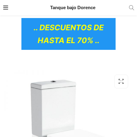
TRANSPORTE GRATIS
EN TODOS LOS
Tanque bajo Dorence
PRODUCTOS
.. DESCUENTOS DE
HASTA EL 70% ..
OS CERÁMICOS)