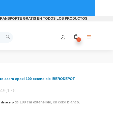
RANSPORTE GRATIS
EN TODOS LOS PRODUCTOS
0
ro acero epoxi 100 extensible IBERODEPOT
El
El
49,17
€
de
100 cm extensible
, en color
blanco.
precio
precio
 de acero