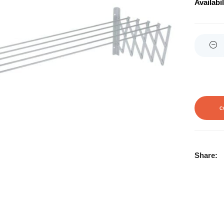
Availabil
Quantity
C
Share: