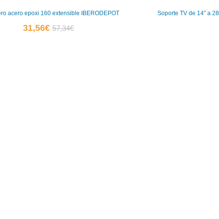
ro acero epoxi 160 extensible IBERODEPOT
Soporte TV de 14″ a 
El
El
31,56
€
57,34
€
precio
precio
actual
original
es:
era:
31,56€.
57,34€.
0
0