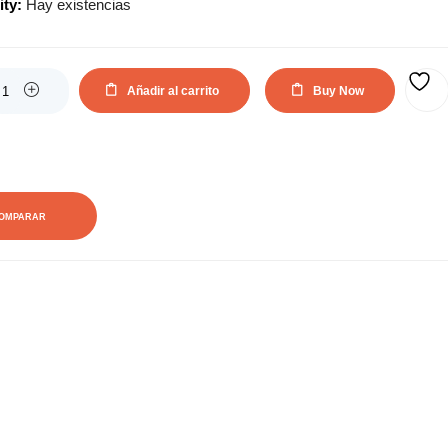
ity:
Hay existencias
actual
original
es:
era:
Añadir al carrito
Buy Now
AÑADIR A LA LISTA DE DESEOS
27,07€.
49,17€.
OMPARAR