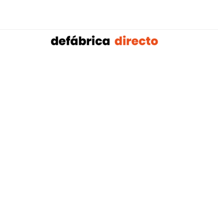
Sobalref SL B16604134 © Copyright 2021 | Tienda 
Blog tendencias y actualidad construcción:
Mampar
,
Porteros Automáticos Mallorca
Instalaciones Multicapa Mal
,
,
Antenistas Mallorca
Bañera por Ducha Mallorca
Electricis
,
,
Mallorca
Reformas Baños Mallorca
Tejados y Cubiertas Ma