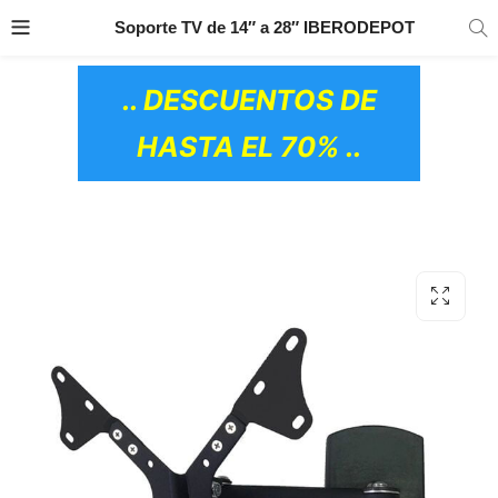
TRANSPORTE GRATIS
EN TODOS LOS
Soporte TV de 14″ a 28″ IBERODEPOT
PRODUCTOS
.. DESCUENTOS DE
HASTA EL 70% ..
OS CERÁMICOS)