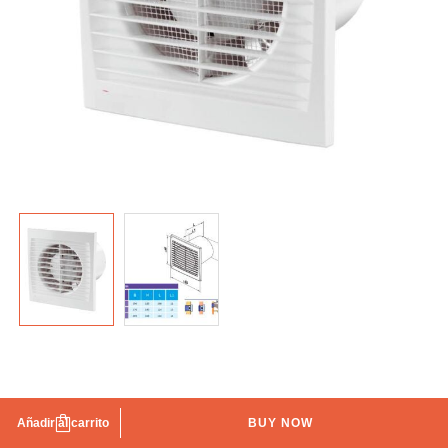
Extractor silence Ø-125 estándar blanco IBERODEPOT
Añadir al carrito
BUY NOW