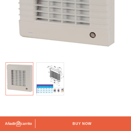
Extractor premium Ø-150 estándar blanco IBERODEPOT
Añadir al carrito
BUY NOW