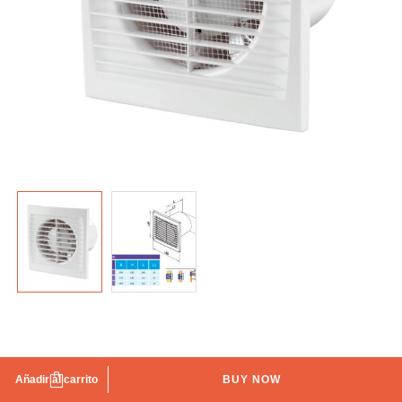
Extractor start Ø-100 higrostato blanco IBERODEPOT
Añadir al carrito
BUY NOW