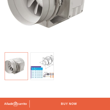
Extractor tubular conduct turbo estándar Ø-125
Añadir al carrito
BUY NOW
IBERODEPOT