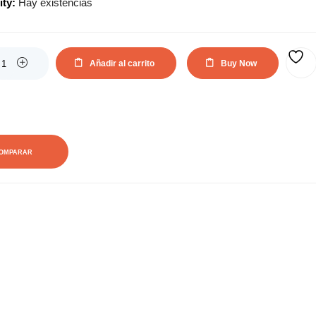
ity:
Hay existencias
Añadir al carrito
Buy Now
AÑADIR A LA LISTA DE DESEOS
OMPARAR