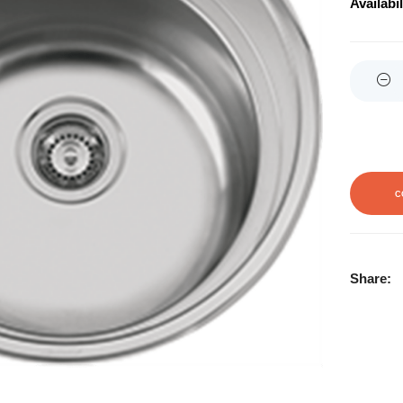
Availabil
Quantity
C
Share: