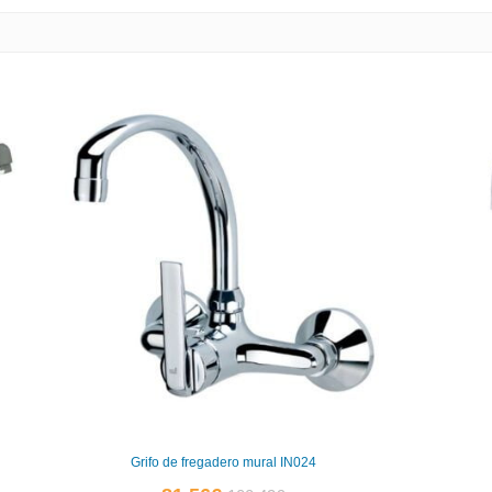
Grifo de fregadero mural IN024
El
El