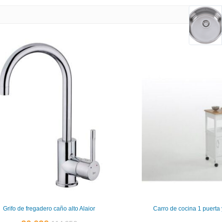
Grifo de fregadero caño alto Alaior
Carro de cocina 1 puert
El
El