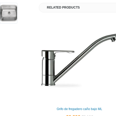
RELATED PRODUCTS
Grifo de fregadero caño bajo ML
El
El