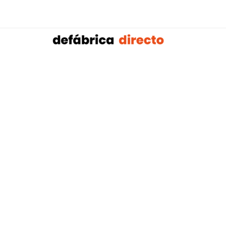
Sobalref SL B16604134 © Copyright 2021 | Tienda 
Blog tendencias y actualidad construcción:
Mampar
,
Porteros Automáticos Mallorca
Instalaciones Multicapa Mal
,
,
Antenistas Mallorca
Bañera por Ducha Mallorca
Electricis
,
,
Mallorca
Reformas Baños Mallorca
Tejados y Cubiertas Ma