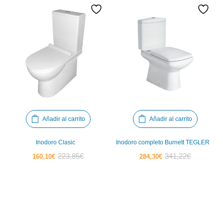
Añadir al carrito
Añadir al carrito
Inodoro Clasic
Inodoro completo Burnett TEGLER
El
El
El
El
223,85
€
341,22
€
160,10
€
284,30
€
precio
precio
precio
precio
actual
original
actual
original
es:
era:
es:
era:
160,10€.
223,85€.
284,30€.
341,22€.