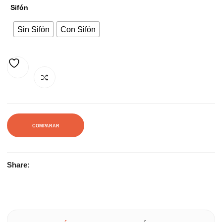
Sifón
93,00€.
125,00€.
Sin Sifón
Con Sifón
AÑADIR A LA LISTA DE DESEOS
COMPARAR
Share: