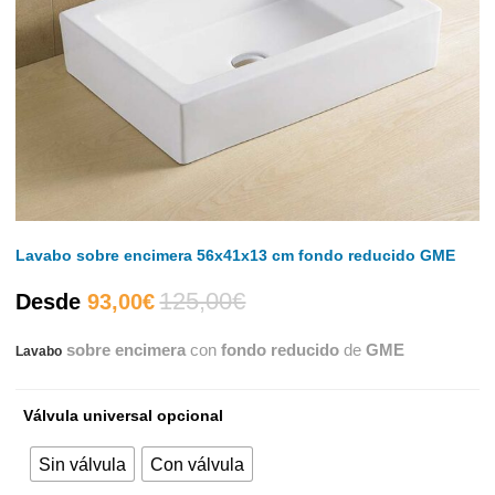
Lavabo sobre encimera 56x41x13 cm fondo reducido GME
125,00
€
El
El
Desde
93,00
€
sobre encimera
con
fondo reducido
de
GME
Lavabo
precio
precio
actual
original
Válvula universal opcional
es:
era:
Sin válvula
Con válvula