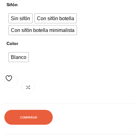
Sifón
147,00€.
177,87€.
Sin sifón
Con sifón botella
Con sifón botella minimalista
Color
Blanco
AÑADIR A LA LISTA DE DESEOS
COMPARAR