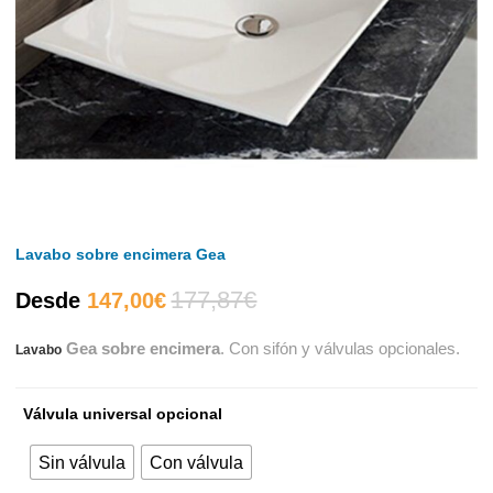
Lavabo sobre encimera Gea
177,87
€
El
El
Desde
147,00
€
Gea sobre encimera
. Con sifón y válvulas opcionales.
Lavabo
precio
precio
actual
original
Válvula universal opcional
es:
era:
Sin válvula
Con válvula