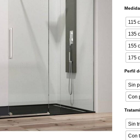
Medida
115 
135 
155 
175 
Perfil 
Sin p
Con p
Tratami
Sin t
Con t