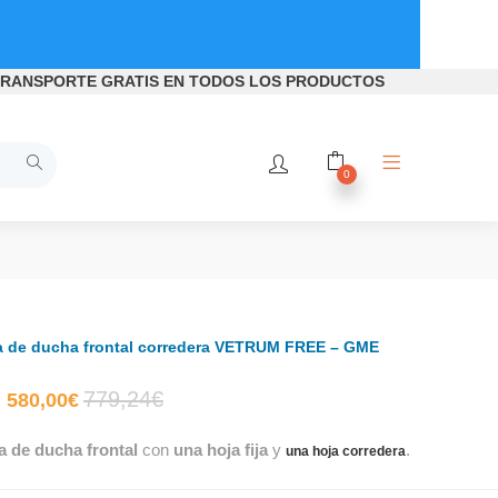
RANSPORTE GRATIS
EN TODOS LOS PRODUCTOS
0
 de ducha frontal corredera VETRUM FREE – GME
El
El
779,24
€
580,00
€
 de ducha frontal
con
una hoja fija
y
.
precio
precio
una hoja corredera