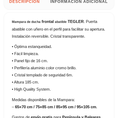
DESCRIPCIÓN
INFORMACIÓN ADICIONAL
frontal
TEGLER
. Puerta
Mampara de ducha
abatible
abatible con uñero en el perfil para facilitar su apertura.
Instalación reversible. Cristal transparente.
• Óptima estanqueidad.
• Fácil limpieza.
• Panel fijo de 16 cm.
• Perfilería aluminio color cromo brillo.
• Cristal templado de seguridad 6m.
• Altura 185 cm.
• High Quality System.
Medidas disponibles de la Mampara:
–
65×70 cm / 75×85 cm / 85×95 cm / 95×105 cm
.
Gastos de
envío gratis
para
Península y Baleares
.