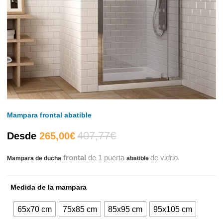
Mampara frontal abatible
407,77
€
El
El
Desde
265,00
€
frontal
de 1 puerta
de vidrio.
Mampara de ducha
precio
precio
abatible
actual
original
Medida de la mampara
es:
era:
65x70 cm
75x85 cm
85x95 cm
95x105 cm