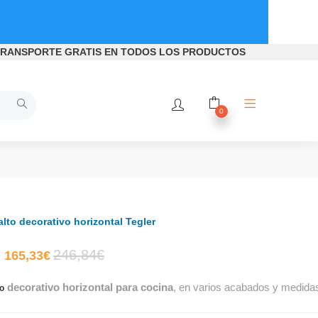
RANSPORTE GRATIS
EN TODOS LOS PRODUCTOS
0
lto decorativo horizontal Tegler
El
El
246,84
€
165,33
€
decorativo horizontal para cocina
, en varios acabados y medidas 
precio
precio
to