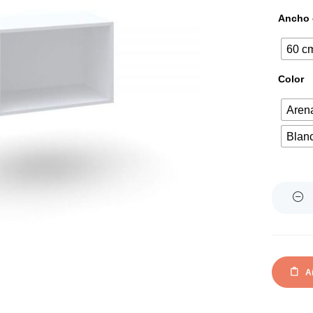
Ancho 
60 c
Color
Aren
Blan
Quantity
Añ