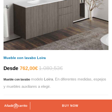
Mueble con lavabo Loira
1.080,53
€
El
El
Desde
762,00
€
modelo
Loira
. En diferentes medidas, espejos
Mueble con lavabo
precio
precio
y muebles auxiliares a elegir.
actual
original
Ancho del mueble
es:
era:
Añadir al carrito
BUY NOW
100 cm
120 cm