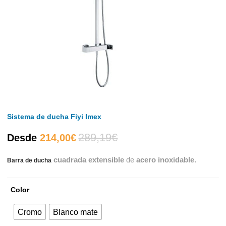
Sistema de ducha Fiyi Imex
289,19
€
El
El
Desde
214,00
€
cuadrada extensible
de
acero inoxidable.
Barra de ducha
precio
precio
actual
original
Color
es:
era:
Cromo
Blanco mate