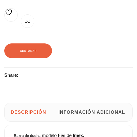
214,00€.
289,19€.
AÑADIR A LA LISTA DE DESEOS
COMPARAR
Share:
DESCRIPCIÓN
INFORMACIÓN ADICIONAL
modelo
Fiyi
de
Imex.
Barra de ducha