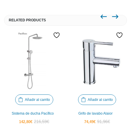
RELATED PRODUCTS
Añadir al carrito
Añadir al carrito
Sistema de ducha Pacífico
Grifo de lavabo Alaior
El
El
El
El
216,59
€
91,96
€
142,80
€
74,49
€
precio
precio
precio
precio