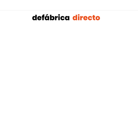
Sobalref SL B16604134 © Copyright 2021 | Tienda 
Blog tendencias y actualidad construcción:
Mampar
,
Porteros Automáticos Mallorca
Instalaciones Multicapa Mal
,
,
Antenistas Mallorca
Bañera por Ducha Mallorca
Electricis
,
,
Mallorca
Reformas Baños Mallorca
Tejados y Cubiertas Ma
,
,
,
Mallorca
Pladur Mallorca
Mamparas Solintex
Instalación 