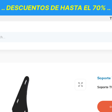
.. DESCUENTOS DE HASTA EL 70% ..
T
Soporte
Soporte T
C