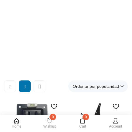
soporte tv mesa, soporte de tv, soportes tv techo, soportes
giratorios para tv, soporte tv techo plegable, soporte tv lg,
soportes de tv, soporte tv 32, toporte tv con ruedas, soporte
tv suelo, soporte tv 32 pulgadas, soportes tv 32, soporte tv
55, soporte tv 55 pulgadas, soporte tv extensible 1 metro,
soporte de suelo para tv, soporte tv motorizado, soportes de
techo para tv, soporte para colgar la tv, soportes tv de pie,
soporte tv blanco, soporte pared tv lg, soportes tv 32
pulgadas, soporte tv 40 pulgadas, soporte tv ruedas,
soporte tv articulado.
Ordenar por popularidad
0
0
Home
Wishlist
Cart
Account