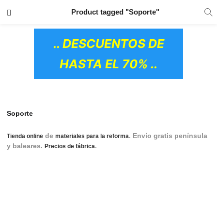
TRANSPORTE GRATIS
EN TODOS LOS
Product tagged "Soporte"
PRODUCTOS
.. DESCUENTOS DE
HASTA EL 70% ..
Soporte
de
. Envío gratis península
Tienda online
materiales para la reforma
y baleares.
.
soporte tv, soporte para tv,
Precios de fábrica
soportes tv pared, soporte pie tv, soporte pared tv, soporte
tv techo, soporte de pie para tv, soporte tv pie, soporte de
pared para tv, soportes tv suelo, soporte tv de pie, soportes
tv samsung, soporte pared tv samsung, soporte tv giratorio,
soporte giratorio tv, soporte techo tv, soportes tv lg, soporte
OS CERÁMICOS)
tv techo motorizado, soporte tv samsung, soportes de pie
para tv, soportes de pared para tv, soporte giratorio para tv,