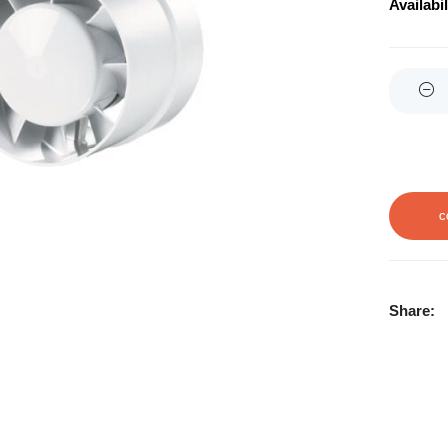
Availabil
Quantity
C
Share: