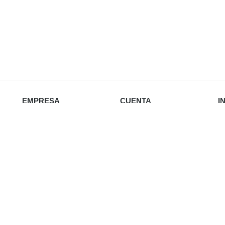
EMPRESA
CUENTA
I
Nosotros
Iniciar sesión
Política de privacidad
Favoritos
Envío y devoluciones
Carrito
Re
Política de cookies