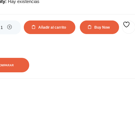
ity:
Hay existencias
actual
original
es:
era:
Añadir al carrito
Buy Now
AÑADIR A LA LISTA DE DESEOS
30,54€.
55,48€.
OMPARAR