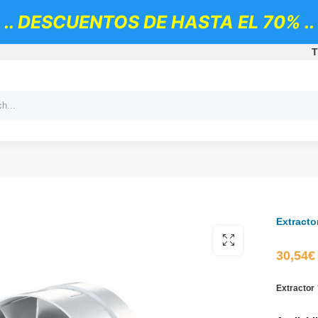
.. DESCUENTOS DE HASTA EL 70% ..
T
Extract
30,54
€
Extractor