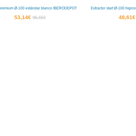
r premium Ø-100 estándar blanco IBERODEPOT
Extractor start Ø-100 hig
El
El
53,14
€
48,61
€
96,65
€
precio
precio
actual
original
es:
era:
53,14€.
96,65€.