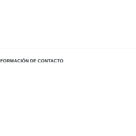
NFORMACIÓN DE CONTACTO
Carrer Miquel Santandreu 27 bj. (España)
info@defabricadirecto.com
formas Mallorca