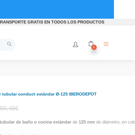
RANSPORTE GRATIS
EN TODOS LOS PRODUCTOS
0
or tubular conduct estándar Ø-125 IBERODEPOT
El
El
55,48
€
tubular
de baño o cocina estándar
de
125 mm
de diámetro, en colo
precio
precio