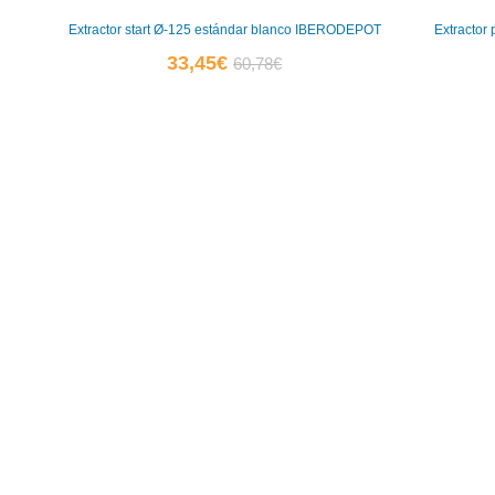
Extractor start Ø-125 estándar blanco IBERODEPOT
Extracto
El
El
33,45
€
60,78
€
precio
precio
actual
original
es:
era:
33,45€.
60,78€.