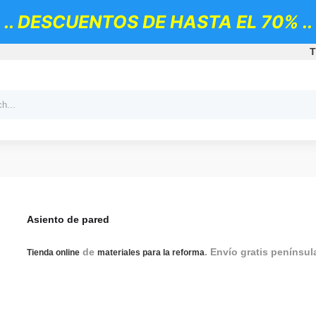
.. DESCUENTOS DE HASTA EL 70% ..
T
Asiento de pared
de
. Envío gratis penínsul
Tienda online
materiales para la reforma
Complementos de baño para personas con movilidad reducid
para personas con movilidad reducida, asiento de pared, asi
asiento ducha pared, asiento bañera pared, asiento plegabl