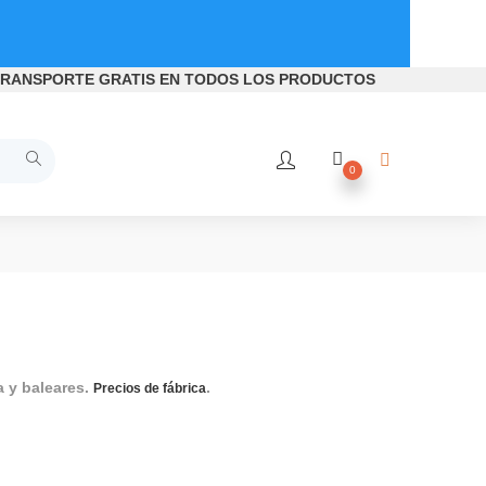
RANSPORTE GRATIS
EN TODOS LOS PRODUCTOS
0
a y baleares.
.
Movilidad reducida, movilidad reduc
Precios de fábrica
a, Accesorios movilidad reducida, Accesorios para movilidad re
ento de pared abatible para ducha, asiento de pared abatible, as
e pared, asiento ducha, asiento bañera.