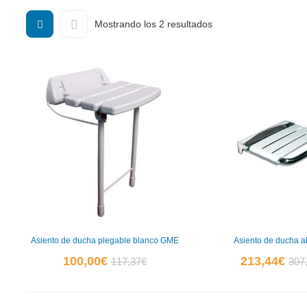
Ordenado
Mostrando los 2 resultados
por
popularidad
Asiento de ducha plegable blanco GME
Asiento de ducha a
El
El
El
100,00
€
213,44
€
117,37
€
307
precio
precio
prec
actual
original
actu