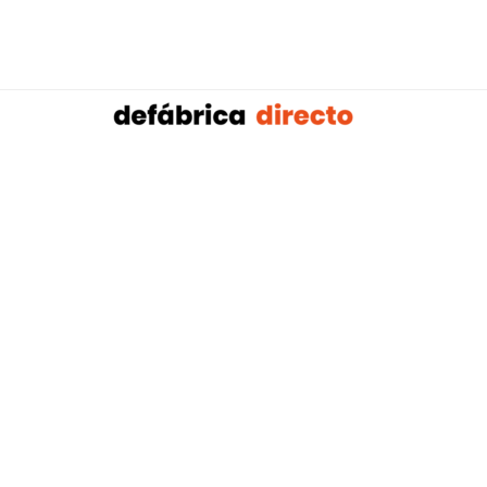
Sobalref SL B16604134 © Copyright 2021 | Tienda 
Blog tendencias y actualidad construcción:
Mampar
,
Porteros Automáticos Mallorca
Instalaciones Multicapa Mal
,
,