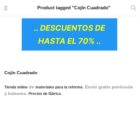
TRANSPORTE GRATIS
EN TODOS LOS
Product tagged "Cojín Cuadrado"
PRODUCTOS
.. DESCUENTOS DE
HASTA EL 70% ..
Cojín Cuadrado
de
. Envío gratis península
Tienda online
materiales para la reforma
y baleares.
.
cojines, cojín, cojin, cojín para
Precios de fábrica
sofá, cojin para sofa, cojines para sofás, cojines para sofas,
cojines para sofá, cojines para sofa, cojines sofa, cojines
sofá, cojin decorativo, cojín decorativo, cojines decorativos,
cojin decorativo sofa, cojín decorativo sofá, cojines
decorativos sofas, cojines decorativos sofás, cojin sofas,
OS CERÁMICOS)
cojín sifás, cojines sofas, cojines sofás, cojin de decoracion,
cojin de decoración, cojin para decorar, cojín para decorar,