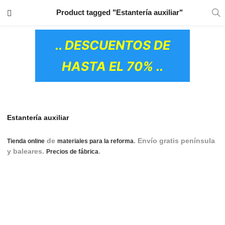
TRANSPORTE GRATIS
EN TODOS LOS
Product tagged "Estantería auxiliar"
PRODUCTOS
.. DESCUENTOS DE
HASTA EL 70% ..
Estantería auxiliar
de
. Envío gratis península
Tienda online
materiales para la reforma
y baleares.
.
Muebles Auxiliares, Mueble
Precios de fábrica
Auxiliar, Muebles Auxiliares de Comedor, Muebles Auxiliares
para Comedor, Mueble Auxiliar de Cocina, Mueble de Cocina
Auxiliar, Muebles para Cocina Auxiliares, Muebles de Cocina
Auxiliar, Muebles de Cocina Auxiliares, Muebles cocina
Auxiliares, Muebles Auxiliares Barato, Muebles Auxiliares
OS CERÁMICOS)
Baratos, Mueble Auxiliar Barato, Mueble Auxiliar Madera,
Muebles Auxiliares para Colgar, estantes, estante,