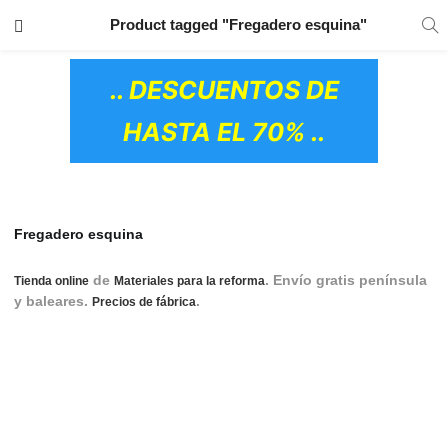
TRANSPORTE GRATIS
EN TODOS LOS
Product tagged "Fregadero esquina"
PRODUCTOS
.. DESCUENTOS DE
HASTA EL 70% ..
Fregadero esquina
de
. Envío gratis península
Tienda online
Materiales para la reforma
y baleares.
.
Fregaderos, Fregadero,
Precios de fábrica
Fregadero de cocina, Fregaderos de cocina, Fregaderos
cocina, Fregadero cocina, Fregadero blanco, Fregadero roca,
fregaderos baratos, Fregadero negro, Fregadero acero
inoxidable, Fregaderos acero inoxidable,Fregadero dos
senos, Fregaderos resina, Fregaderos inox, Fregadero de
OS CERÁMICOS)
esquina, Fregaderos un seno, Fregadero rústico, Fregadero
inox, Fregaderos rústicos, Fregadero de acero inoxidable,