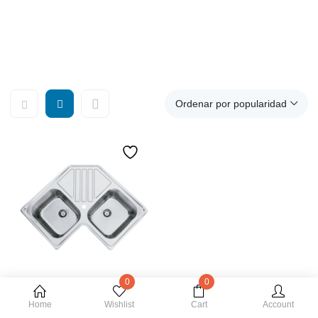
Fregaderos para cocina, Fregaderos de acero inoxidable,
Fregadero con escurridor, Fregadero 2 senos, Fregadero
grande, Fregadero redondo, Fregaderos pequeños
Ordenar por popularidad
0
0
Añadir al carrito
Home
Wishlist
Cart
Account