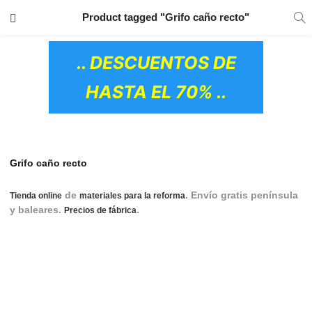
TRANSPORTE GRATIS
EN TODOS LOS
Product tagged "Grifo caño recto"
PRODUCTOS
.. DESCUENTOS DE
HASTA EL 70% ..
Grifo caño recto
de
. Envío gratis península
Tienda online
materiales para la reforma
y baleares.
.
Grifería lavabo, Griferia lavabo,
Precios de fábrica
Grifería de lavabo, Grifería lavabo Roca, Grifería para lavabo,
Grifería lavabo Tres, Grifería monomando lavabo, Grifería
lavabo Grohe, Grifo lavabo Roca, Grifo lavabo, Grifo lavabo
Grohe, Grifo lavabo negro, Grifo lavabo Monomando, Grifo
lavabo empotrado, Grifo para lavabo
OS CERÁMICOS)