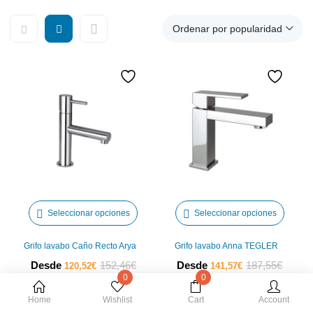
Ordenar por popularidad
Este
Este
Seleccionar opciones
Seleccionar opciones
producto
produ
tiene
tiene
Grifo lavabo Caño Recto Arya
Grifo lavabo Anna TEGLER
múltiples
múltip
El
El
El
El
Desde
152,46
€
Desde
187,55
€
120,52
€
141,57
€
variantes.
varian
0
0
precio
precio
precio
precio
Las
Las
actual
original
actual
origin
Home
Wishlist
Cart
Account