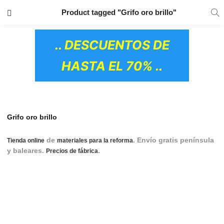
TRANSPORTE GRATIS
EN TODOS LOS
Product tagged "Grifo oro brillo"
PRODUCTOS
.. DESCUENTOS DE
HASTA EL 70% ..
Grifo oro brillo
de
. Envío gratis península
Tienda online
materiales para la reforma
y baleares.
.
Grifería lavabo, Griferia lavabo,
Precios de fábrica
Grifería de lavabo, Grifería lavabo Roca, Grifería para lavabo,
Grifería lavabo Tres, Grifería monomando lavabo, Grifería
lavabo Grohe, Grifo lavabo Roca, Grifo lavabo, Grifo lavabo
Grohe, Grifo lavabo negro, Grifo lavabo Monomando, Grifo
lavabo empotrado, Grifo para lavabo
OS CERÁMICOS)