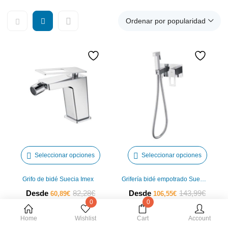
Ordenar por popularidad
Este
Este
Seleccionar opciones
Seleccionar opciones
producto
produ
tiene
tiene
Grifo de bidé Suecia Imex
Grifería bidé empotrado Suecia Imex
múltiples
múltip
El
El
El
El
Desde
82,28
€
Desde
143,99
€
60,89
€
106,55
€
variantes.
varian
0
0
precio
precio
precio
precio
Las
Las
actual
original
actual
origin
Home
Wishlist
Cart
Account