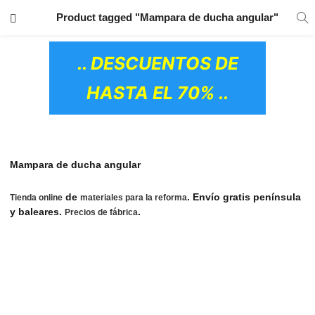
TRANSPORTE GRATIS
EN TODOS LOS
Product tagged "Mampara de ducha angular"
PRODUCTOS
.. DESCUENTOS DE
HASTA EL 70% ..
Mampara de ducha angular
de
. Envío gratis península
Tienda online
materiales para la reforma
y baleares.
.
Mamparas de Ducha,Mamparas
Precios de fábrica
Baratas Ducha, Mampara con Plato de Ducha, Mamparas de
Ducha Baratas,Mamparas de Ducha Acrilicas Baratas,
Mamparas de Ducha Frontales Baratas, Mamparas de Ducha
Medidas, Mamparas de ducha a medida,Mamparas de Ducha
Baratas de Plastico, Mamparas de Ducha Precios, Mampara
OS CERÁMICOS)
Ducha Barata, Mampara de Ducha Barata, Mamparas Ducha
Plastico Baratas, Mampara Ducha Frontal Barata