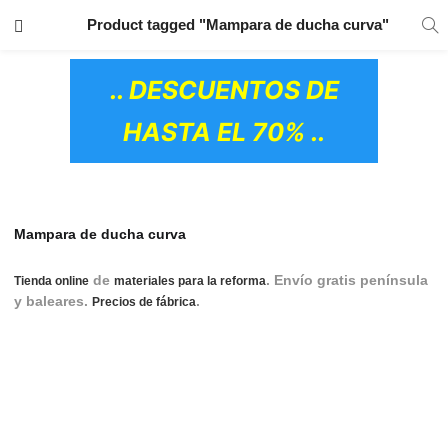
TRANSPORTE GRATIS
EN TODOS LOS
Product tagged "Mampara de ducha curva"
PRODUCTOS
.. DESCUENTOS DE
HASTA EL 70% ..
Mampara de ducha curva
de
. Envío gratis península
Tienda online
materiales para la reforma
y baleares.
.
Mamparas de ducha correderas,
Precios de fábrica
mamparas de ducha frontales correderas, mampara ducha
corredera 2 hojas, mamparas ducha correderas 3 puertas,
mamparas de ducha tres hojas correderas, mamparas de
ducha correderas roca, mamparas de ducha 2 puertas
correderas, mamparas de ducha tres puertas correderas,
OS CERÁMICOS)
mamparas de ducha de tres puertas correderas, mamparas
de ducha correderas sin perfiles, mamparas de ducha fija