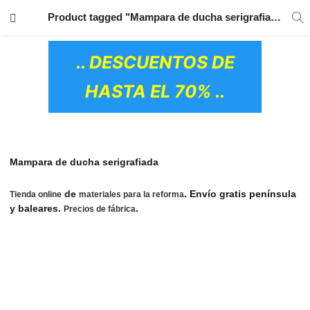
TRANSPORTE GRATIS
EN TODOS LOS
Product tagged "Mampara de ducha serigrafiada"
PRODUCTOS
.. DESCUENTOS DE
HASTA EL 70% ..
Mampara de ducha serigrafiada
de
. Envío gratis península
Tienda online
materiales para la reforma
y baleares.
.
Mamparas de Ducha,Mamparas
Precios de fábrica
Baratas Ducha, Mampara con Plato de Ducha, Mamparas de
Ducha Baratas,Mamparas de Ducha Acrilicas Baratas,
Mamparas de Ducha Frontales Baratas, Mamparas de Ducha
Medidas, Mamparas de ducha a medida,Mamparas de Ducha
Baratas de Plastico, Mamparas de Ducha Precios, Mampara
OS CERÁMICOS)
Ducha Barata, Mampara de Ducha Barata, Mamparas Ducha
Plastico Baratas, Mampara Ducha Frontal Barata