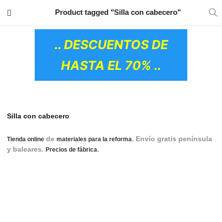
TRANSPORTE GRATIS
EN TODOS LOS
Product tagged "Silla con cabecero"
PRODUCTOS
.. DESCUENTOS DE
HASTA EL 70% ..
Silla con cabecero
de
. Envío gratis península
Tienda online
materiales para la reforma
y baleares.
.
silla de escritorio, silla escritorio,
Precios de fábrica
silla de despacho, silla despacho, silla para escritorio, silla
para despacho, sillas de estudio, silla de estudio, silla de
oficina, silla para estudiar, sillas de oficina, sillas para
estudiar, silla gamer, silla oficina, sillas oficina, Silla con
ruedas para escritorio, Silla con ruedas oficina, Sillas oficina
OS CERÁMICOS)
baratas online, Sillas de escritorio baratas online.