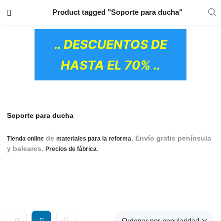
TRANSPORTE GRATIS
EN TODOS LOS
Product tagged "Soporte para ducha"
PRODUCTOS
.. DESCUENTOS DE
HASTA EL 70% ..
Soporte para ducha
de
. Envío gratis península
Tienda online
materiales para la reforma
y baleares.
.
Accesorios para Baño,
Precios de fábrica
Accesorios baño Roca, Complementos baño, Accesorios
baño sin taladro, Accesorios baño en negro, Accesorios
baño negro, Complementos baño negro
OS CERÁMICOS)
Ordenar por popularidad