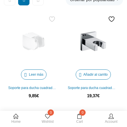
Leer más
Añadir al carrito
Soporte para ducha cuadrado 3 Imex
Soporte para ducha cuadrado 2 Imex
9,85
€
19,37
€
0
0
Home
Wishlist
Cart
Account