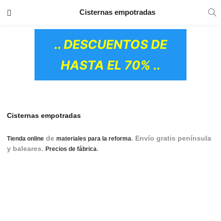
TRANSPORTE GRATIS
EN TODOS LOS
Cisternas empotradas
PRODUCTOS
.. DESCUENTOS DE
HASTA EL 70% ..
Cisternas empotradas
de
. Envío gratis península
Tienda online
materiales para la reforma
y baleares.
.
cisternas empotradas, cisternas
Precios de fábrica
empotradas roca, cisternas empotradas geberit, cisternas
empotradas grohe, cisternas wc empotradas, cisterna
empotrada geberit sigma 8 cm, cisterna empotrada roca
duplo, cisterna empotrada roca pierde agua, cisterna
empotrada pierde agua, cisterna empotrada precio
OS CERÁMICOS)