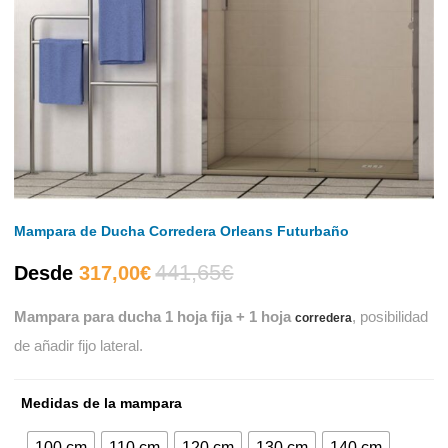
Mampara de Ducha Corredera Orleans Futurbaño
441,65
€
El
El
Desde
317,00
€
Mampara para ducha 1 hoja fija + 1 hoja
, posibilidad
precio
precio
corredera
de añadir fijo lateral.
actual
original
Medidas de la mampara
es:
era:
100 cm
110 cm
120 cm
130 cm
140 cm