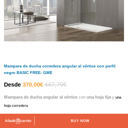
Mampara de ducha corredera angular al vértice con perfil
negro BASIC FREE- GME
447,70
€
El
El
Desde
370,00
€
Mampara de ducha angular al vértice
con
una hoja fija
y
precio
precio
una
.
hoja corredera
actual
original
Añadir al carrito
BUY NOW
Medida de la mampara
es:
era: