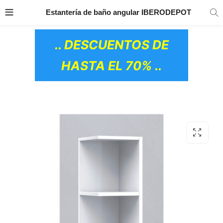
TRANSPORTE GRATIS
EN TODOS LOS
Estantería de baño angular IBERODEPOT
PRODUCTOS
.. DESCUENTOS DE
HASTA EL 70% ..
OS CERÁMICOS)