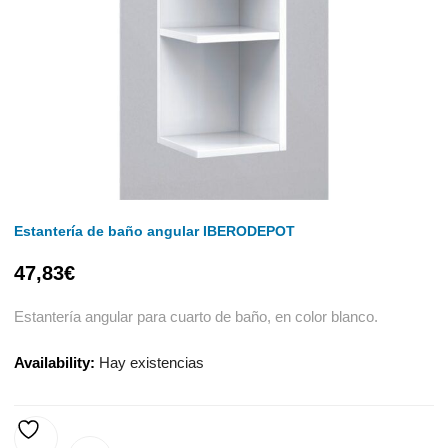
Estantería de baño angular IBERODEPOT
47,83
€
Estantería angular para cuarto de baño, en color blanco.
Availability:
Hay existencias
AÑADIR A LA LISTA DE DESEOS