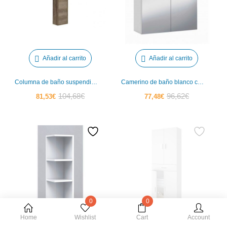
Añadir al carrito
Añadir al carrito
Columna de baño suspendida 2 puertas IBERODEPOT
Camerino de baño blanco con espejo IBERODEPOT
El
El
El
El
104,68
€
96,62
€
81,53
€
77,48
€
precio
precio
precio
precio
actual
original
actual
original
es:
era:
es:
era:
81,53€.
104,68€.
77,48€.
96,62€.
0
0
Home
Wishlist
Cart
Account