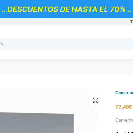
.. DESCUENTOS DE HASTA EL 70% ..
T
Camerin
77,48
€
Camerino