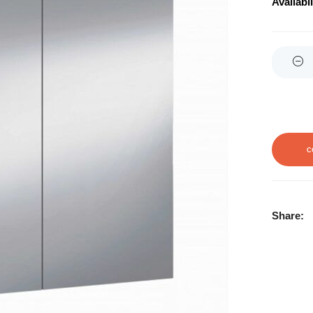
Availabil
Quantity
C
Share: