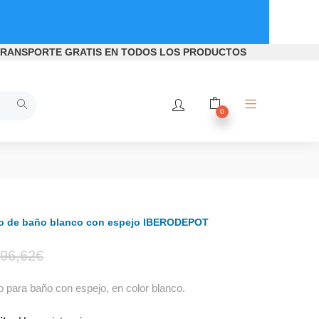
RANSPORTE GRATIS
EN TODOS LOS PRODUCTOS
0
o de baño blanco con espejo IBERODEPOT
El
El
96,62
€
 para baño con espejo, en color blanco.
precio
precio