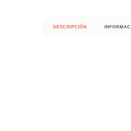
DESCRIPCIÓN
INFORMAC
Armario multiusos de MDF de fijación inv
baños, oficinas, o usarlo incluso como bo
fabricación bajo certificación para asegu
estancia, como recibidores, salones, habi
• Color: Blanco y Wengué.
• Material: MDF.
• Acabado del exterior del producto: PVC
• Grosor 1,2 cm.
• Medidas: 30 cm de ancho x 12 cm de fo
Gastos de envío gratis para Península y